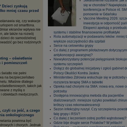
Stwardnienie rozsiane: jak 
się w chorobie? Największa
 Dzieci zyskują
konferencja w Polsce nt. SM
ylko mniej czasu przed
ponownie w Gdańsku
Vaccine Meeting 2026: szcze
astanawia się, czy wakacje
inwestycja w odporność pań
 urlopem od smartfona.
Eksperci apelują o przebu
admiar ekranów wpływa nie
systemu i stabilne finansowanie profilaktyki
en, ale także na rozwój
Rola automatyzacji w podawaniu leków: mniej 
 dzieci do samodzielnej
większe oszczędności dla szpitali
rowadzić go bez rodzinnych
Serce na celowniku grypy
Co dalej z programem pilotażowym dotyczącym
antykoncepcji awaryjnej?
ting – oświetlenie
Niewykorzystany potencjał pielęgniarek blokuje
 i pomieszczeń
systemu szczepień
Dołącz do globalnej inicjatywy i zgłoś gabinet d
światło nie pełni
Polscy Okuliści Kontra Jaskra
ływa na bezpieczeństwo
Ministerstwo Zdrowia wsłuchuje się w potrzeby 
onelu. Właśnie dlatego
rozszerza terapię SMA o tabletki
oświetleniowych, takich jak
Opieka nad chorymi na SMA: nowa era, nowe ce
towane z myślą o
potrzeby
 i obiektach medycznych.
Dostępna innowacyjna metoda dla pacjentów
dializowanych: mniejsze ryzyko powikłań chirur
krótszy czas rekonwalescencji
Sezon infekcyjny ruszył. Czy szczepienia pows
 czyli co jeść, a czego
falę grypy i RSV?
nia onkologicznego
Co dalej z leczeniem ostrej porfirii wątrobowej?
ywiania powinna być
Gdzie bije drugie serce Polaków? W jelitach!
zdrowych i chorych. Jednak