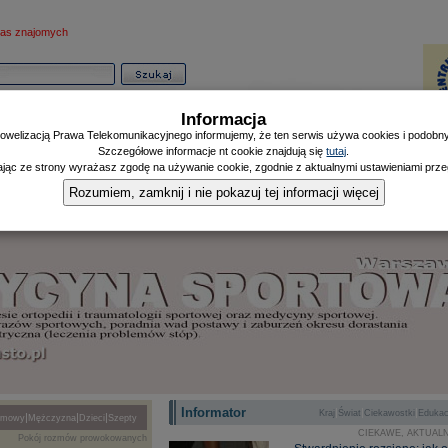
as znajomych
Informacja
owelizacją Prawa Telekomunikacyjnego informujemy, że ten serwis używa cookies i podobnyc
Szczegółowe informacje nt cookie znajdują się
tutaj
.
ając ze strony wyrażasz zgodę na używanie cookie, zgodnie z aktualnymi ustawieniami przeg
Informator
Poczekalnia
Zdrowy Mieszczanin
Doniesienia Listonosza
|
|
|
Rozumiem, zamknij i nie pokazuj tej informacji więcej
Informator
|
|
|
Kraj
Świat
Ciekawostki
Edukac
|
|
|
zmowy
Mężczyzna
Dzieci
Szepty
CIEKAWE, AKTUALN
Pokój rozmów prowokowanych