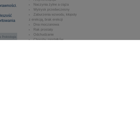
Naczynia żylne a ciąża
prawności.
Wytrysk przedwczesny
e
Zaburzenia wzwodu, kłopoty
ększość
z erekcją, brak erekcji
ortowania
Dna moczanowa
Rak prostaty
Odchudzanie
|
a
Proktologia
Choroby migdałków
nik Medyczny
Katar, przeziębienie, grypa
poznanie,
Kapoplastyka. Leczenie
utyczne
choroby zwyrodnieniowej stawu
cyna
biodrowego
ymalnej
Artroskopia. Rekonstrukcja
WKP kolana
Uszkodzenia łąkotek
ionków
Leczenie problemów stóp.
ękowych
Paluchy koślawe. Halluxy
swojej
Zespół kanału nadgarstka.
Zespół rowka nerwu łokciowego
czne
Uszkodzenia ścięgna
ndycji
Achillesa
Urazy stawu skokowego -
oga?
anatomia więzadeł, diagnostyka i
leczenie
nawirusa
Centrum Chirurgii