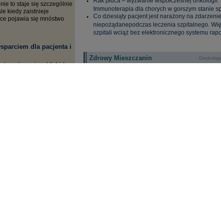
Rak płuca – wyzwanie współczesnej onkologii.
ie to staje się szczególnie
Immunoterapia dla chorych w gorszym stanie s
le kiedy zaistnieje
Co dziesiąty pacjent jest narażony na zdarzeni
yce pojawia się mnóstwo
niepożądanepodczas leczenia szpitalnego. Wi
szpitali wciąż bez elektronicznego systemu rap
sparciem dla pacjenta i
Zdrowy Mieszczanin
Ginekologi
terapii, wspiera bliskich,
Porad
onalnie personel
Uzależnienie od leków - roz
sychoonkologiem i dlaczego
leczenie i wyzwania terape
ychoonkologiczne
Prof. Mirosław Dziuk: Medy
ód medyczny, mówi
nuklearna nieodzownaw opt
nkolog i członek zarządu
diagnostyce kardiologicznej
m Lepiej.
więcej »
Obturacyjny bezdech senny – czynnik ryzyka i
modyfikator efektów leczenia migotania przeds
ł Mazurek: puls to
Nerwica lękowa - objawy i rodzaje zaburzeń l
r diagnostyczny
W harmonii z kobiecym ciałem - jak dostarczyć 
nej prewencji to
partnerce maksimum rozkoszy?
byt szybkie, zbyt wolne,
Zaburzenia czynności tarczycy a zabiegi estety
 udać się do lekarza? O
Terapia online sposobem na poprawę naszej ko
hab. n. med. Michał
psychicznej
w Zabrzu, członek Zarządu
Kiedy i dlaczego warto udać się do endokrynol
 Kardiologicznego.
Nowotwory krwi - najważniejsze informacje
Rak Szyjki Macicy. Podstępny zabójca
Kardiomiopatie: serce w przebudowie
Kardiolog. Serce na prąd
eci? To (nie)możliwe!
Pacjent onkologiczny w obliczu pandemii koro