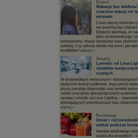
Dzieci
Wakacje bez telefonu?
znacznie więcej niż t
ekranem
Coraz więcej rodziców z
nie powinny być również
Eksperci alarmują, że n
tylko na koncentrację i s
emocjonalny, relacje społeczne oraz zdolność
zabawy. Czy cyfrowy detoks ma sens i jak wp
konfliktów?
więcej »
Szepty
Lumedic od Lena Ligh
obiektów medycznych
czystych
W środowiskach medycznych i laboratoryjnych 
wyłącznie funkcji użytkowej. Jego jakość wp
pracy, precyzję diagnostyki oraz komfort pers
rośnie znaczenie specjalistycznych systemów 
oprawy Lumedic od Lena Lighting – zaprojek
wymagających przestrzeniach typu cleanroom
więcej »
Rozmowy
Umiar i różnorodność,
unikać podczas lecze
Kwestia właściwego odż
ważna dla wszystkich – 