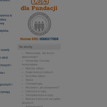
odnaleźć
pienia to
stwa.
dowę
błędów,
 rozwój
Płaskostopie. Jak leczyć
płaskostopie?
o akcji
Hemoroidy. Choroba
hemoroidalna
chorych i
Kłykciny odbytu
Żylaki kończyn dolnych
le i
Szczelina odbytu
Sepsa
Chemioterapia
gicznych i
Wszawica - jak postępowac?
Cukrzyca w ciąży
trzymają
Toksoplazmoza w ciąży
Kłykciny kończyste narządów
płciowych
Antykoncepcja