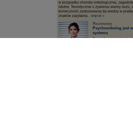
w przypadku choroby onkologicznej, zagadnien
istotne. Teoretycznie o żywieniu wiemy dużo, a
konieczność zastosowania tej wiedzy w prakt
znaków zapytania...
więcej »
Rozmowy
Psychoonkolog jest w
systemu
Przygotowuje pacjenta do 
edukuje i odciąża emocj
oddziałów. Jak zostać p
Polskie Towarzystwo Ps
postuluje, by był to zaw
Adrianna Sobol, psychoo
Fundacji OnkoCafe-Raze
Rozmowy
Dr hab. n. med. Micha
fantastyczny paramet
Pierwszy krok do skutecz
świadomość. Tętno jest z
niemiarowe? Kiedy warto
tajnikach pulsu mówi dr 
Mazurek ze Śląskiego Centrum Chorób Serca 
Asocjacji Rytmu Serca Polskiego Towarzystwa
więcej »
Rozmowy
Ablacje arytmii u dzi