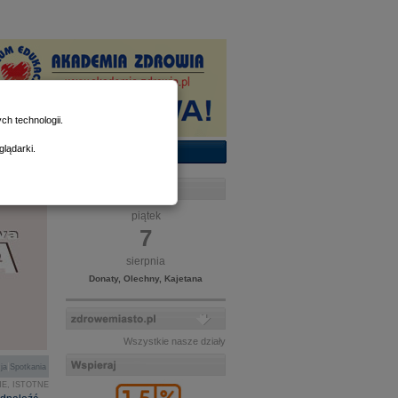
h technologii.
lądarki.
piątek
7
sierpnia
Donaty, Olechny, Kajetana
Wszystkie nasze działy
|
ja
Spotkania
E, ISTOTNE