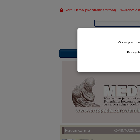
Start
|
Ustaw jako stronę startową
|
Powiadom o n
W związku z n
Korzyst
Poczekalnia
|
KOMENTARZE
Ro